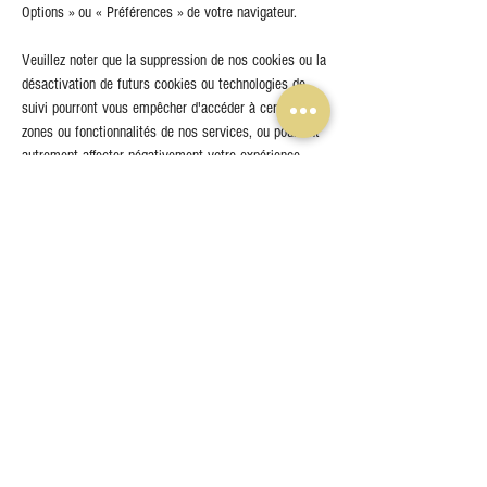
Options » ou « Préférences » de votre navigateur.
Veuillez noter que la suppression de nos cookies ou la
désactivation de futurs cookies ou technologies de
suivi pourront vous empêcher d'accéder à certaines
zones ou fonctionnalités de nos services, ou pourront
autrement affecter négativement votre expérience
d'utilisateur.
Les liens suivants peuvent être utiles, ou vous pouvez
utiliser l'option « Aide » de votre navigateur.
Paramètres des cookies dans Firefox
Paramètres des cookies dans Internet Explorer
Paramètres des cookies dans Google Chrome
Paramètres des cookies dans Safari (OS X)
Paramètres des cookies dans Safari (iOS)
Paramètres des cookies dans Android
Pour refuser et empêcher que vos données soient